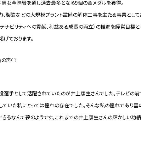
では男女全階級を通し過去最多となる9個の金メダルを獲得。
、電力、製鉄などの大規模プラント設備の解体工事を主たる事業として
ステナビリティへの貢献、利益ある成長の両立）の推進を経営目標と
掲げております。
員の声○
役選手として活躍されていたのが井上康生さんでした。テレビの前
していた私にとっては憧れの存在でした。そんな私の憧れであり雲
できるなんて夢のようです。これまでの井上康生さんの輝かしい功