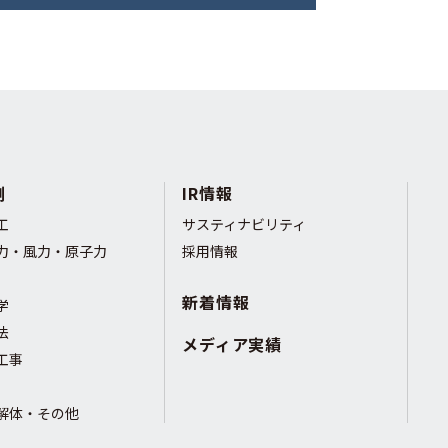
例
IR情報
工
サスティナビリティ
力・風力・原子力
採用情報
新着情報
学
法
メディア実績
工事
解体・その他